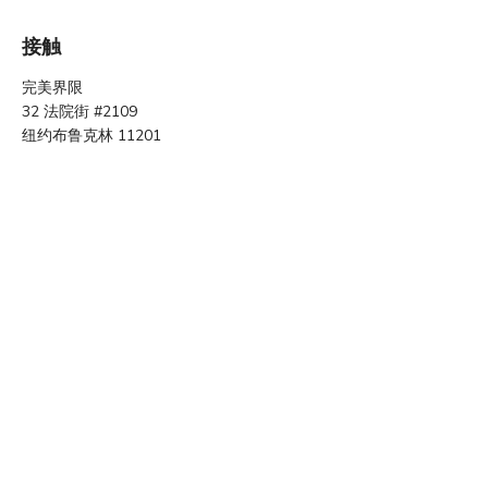
接触
完美界限
32 法院街 #2109
纽约布鲁克林 11201
管理员电子邮件：
admin@perfectbound.io
一般咨询：
info@perfectbound.io
客户服务：
support@perfectbound.io
快速链接
条款和条件
隐私政策